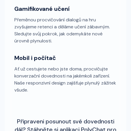
Gamifikované učení
Přeměnou procvičování dialogů na hru
zvyšujeme retenci a děláme učení zábavným.
Sledujte svůj pokrok, jak odemykáte nové
úrovně plynulosti.
Mobil i počítač
Ať už cestujete nebo jste doma, procvičujte
konverzační dovednosti na jakémkoli zařízení.
Naše responzivní design zajišťuje plynulý zážitek
všude.
Připraveni posunout své dovednosti
dál? Stáhněte si aplikaci PolyChat pro