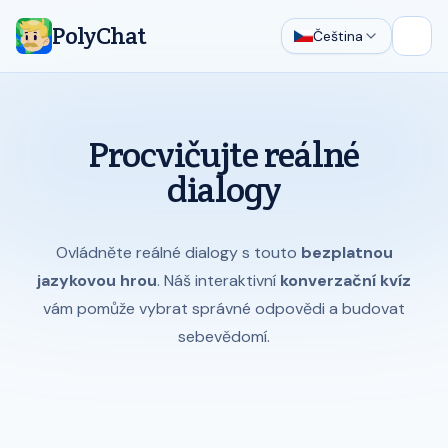
PolyChat
Čeština
Otevř
Procvičujte reálné
dialogy
Ovládněte reálné dialogy s touto
bezplatnou
jazykovou hrou
. Náš interaktivní
konverzační kvíz
vám pomůže vybrat správné odpovědi a budovat
sebevědomí.