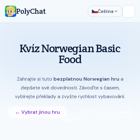
PolyChat
Čeština
Otevř
Kvíz Norwegian Basic
Food
Zahrajte si tuto
bezplatnou Norwegian hru
a
zlepšete své dovednosti. Závoďte s časem,
vybírejte překlady a zvyšte rychlost vybavování.
← Vybrat jinou hru
Vložit tuto hru na svůj
web