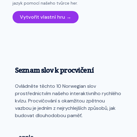
jazyk pomocí našeho tvůrce her.
Vytvořit vlastní hru →
Seznam slov k procvičení
Ovládněte těchto 10 Norwegian slov
prostřednictvím našeho interaktivního rychlého
kvízu. Procvičování s okamžitou zpětnou
vazbou je jedním z nejrychlejších způsobů, jak
budovat dlouhodobou paměť.