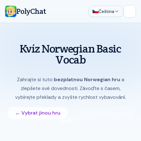
PolyChat
Čeština
Otevř
Kvíz Norwegian Basic
Vocab
Zahrajte si tuto
bezplatnou Norwegian hru
a
zlepšete své dovednosti. Závoďte s časem,
vybírejte překlady a zvyšte rychlost vybavování.
← Vybrat jinou hru
Vložit tuto hru na svůj
web