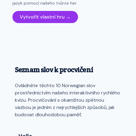
jazyk pomocí našeho tvůrce her.
Vytvořit vlastní hru →
Seznam slov k procvičení
Ovládněte těchto 10 Norwegian slov
prostřednictvím našeho interaktivního rychlého
kvízu. Procvičování s okamžitou zpětnou
vazbou je jedním z nejrychlejších způsobů, jak
budovat dlouhodobou paměť.