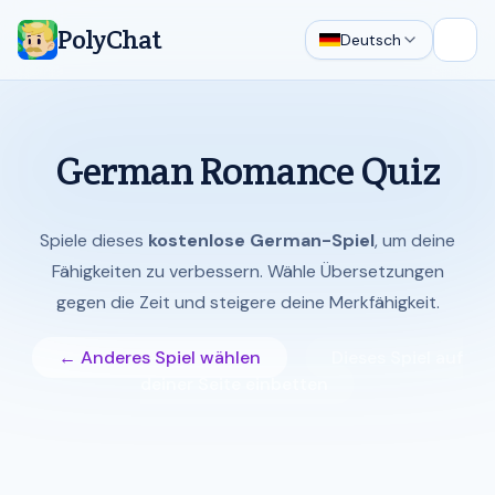
PolyChat
Deutsch
Haup
German Romance Quiz
Spiele dieses
kostenlose German-Spiel
, um deine
Fähigkeiten zu verbessern. Wähle Übersetzungen
gegen die Zeit und steigere deine Merkfähigkeit.
← Anderes Spiel wählen
Dieses Spiel auf
deiner Seite einbetten