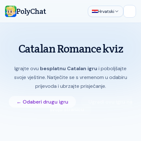
PolyChat
Hrvatski
Otvor
Catalan Romance kviz
Igrajte ovu
besplatnu Catalan igru
i poboljšajte
svoje vještine. Natječite se s vremenom u odabiru
prijevoda i ubrzajte prisjećanje.
← Odaberi drugu igru
Ugradi ovu igru na
svoju stranicu