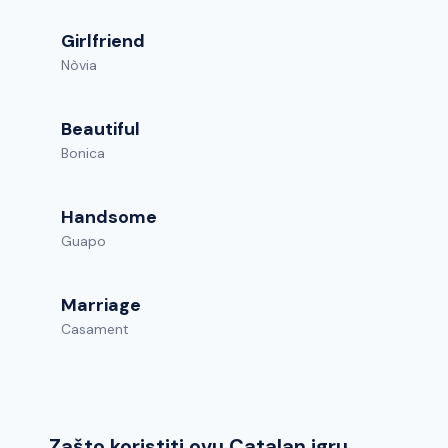
Girlfriend
Nòvia
Beautiful
Bonica
Handsome
Guapo
Marriage
Casament
Zašto koristiti ovu Catalan igru