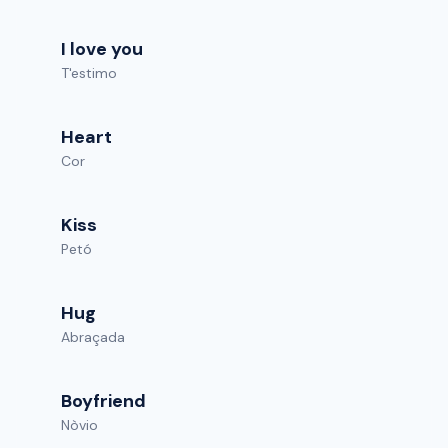
I love you
T'estimo
Heart
Cor
Kiss
Petó
Hug
Abraçada
Boyfriend
Nòvio