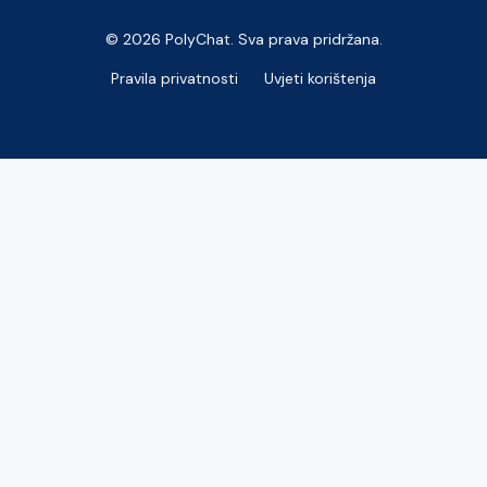
© 2026 PolyChat. Sva prava pridržana.
Pravila privatnosti
Uvjeti korištenja