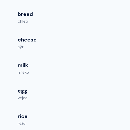
bread
chléb
cheese
sýr
milk
mléko
egg
vejce
rice
rýže