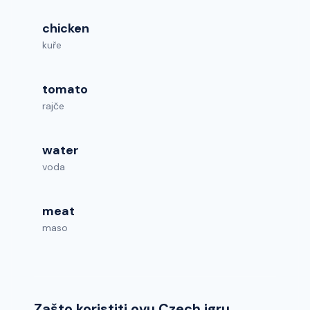
chicken
kuře
tomato
rajče
water
voda
meat
maso
Zašto koristiti ovu Czech igru