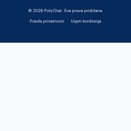
© 2026 PolyChat. Sva prava pridržana.
Pravila privatnosti
Uvjeti korištenja