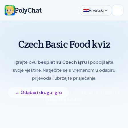
PolyChat
Hrvatski
Otvor
Czech Basic Food kviz
Igrajte ovu
besplatnu Czech igru
i poboljšajte
svoje vještine. Natječite se s vremenom u odabiru
prijevoda i ubrzajte prisjećanje.
← Odaberi drugu igru
Ugradi ovu igru na
svoju stranicu