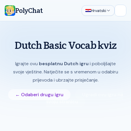
PolyChat
Hrvatski
Otvor
Dutch Basic Vocab kviz
Igrajte ovu
besplatnu Dutch igru
i poboljšajte
svoje vještine. Natječite se s vremenom u odabiru
prijevoda i ubrzajte prisjećanje.
← Odaberi drugu igru
Ugradi ovu igru na
svoju stranicu