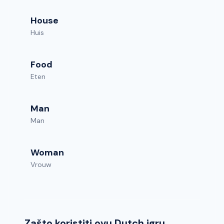
House
Huis
Food
Eten
Man
Man
Woman
Vrouw
Zašto koristiti ovu Dutch igru