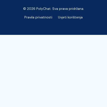
© 2026 PolyChat. Sva prava pridržana.
Pravila privatnosti
Uvjeti korištenja