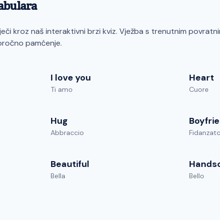
kabulara
riječi kroz naš interaktivni brzi kviz. Vježba s trenutnim povrat
goročno pamćenje.
I love you
Heart
Ti amo
Cuore
Hug
Boyfri
Abbraccio
Fidanzat
Beautiful
Hands
Bella
Bello