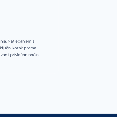
anja. Natjecanjem s
ključni korak prema
avan i privlačan način