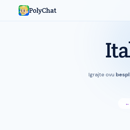
PolyChat
It
Igrajte ovu
bespl
← 