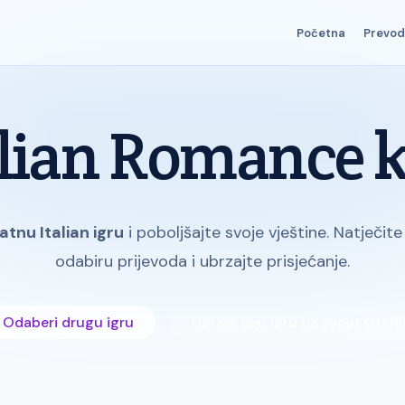
Početna
Prevodi
alian Romance k
atnu Italian igru
i poboljšajte svoje vještine. Natječi
odabiru prijevoda i ubrzajte prisjećanje.
Odaberi drugu igru
Ugradi ovu igru na svoju stran