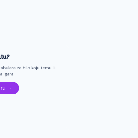
itu?
abulara za bilo koju temu ili
 igara.
gru →