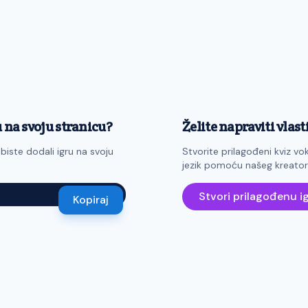
u na svoju stranicu?
Želite napraviti vlast
biste dodali igru na svoju
Stvorite prilagođeni kviz vok
jezik pomoću našeg kreatora
Stvori prilagođenu i
Kopiraj