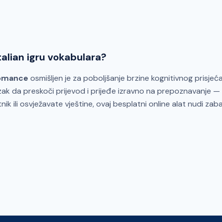
Italian igru vokabulara?
Romance
osmišljen je za poboljšanje brzine kognitivnog prisjeć
ak da preskoči prijevod i prijeđe izravno na prepoznavanje — 
nik ili osvježavate vještine, ovaj besplatni online alat nudi zab