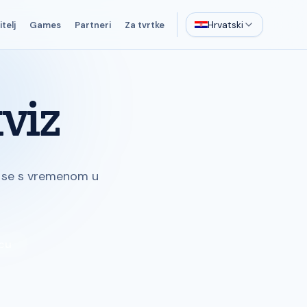
Hrvatski
telj
Games
Partneri
Za tvrtke
viz
te se s vremenom u
icu