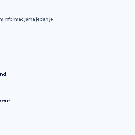
nim informacijama jedan je
end
o
ome