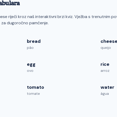
kabulara
ese riječi kroz naš interaktivni brzi kviz. Vježba s trenutnim 
na za dugoročno pamćenje.
bread
chees
pão
queijo
egg
rice
ovo
arroz
tomato
water
tomate
água