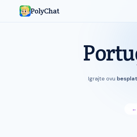
PolyChat
Portu
Igrajte ovu
besplat
← 