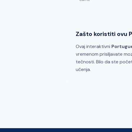
Zašto koristiti ovu
Ovaj interaktivni
Portugu
vremenom prisiljavate moz
tečnosti. Bilo da ste počet
učenja.