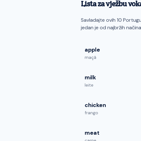
Lista za vježbu vo
Savladajte ovih 10 Portugu
jedan je od najbržih nači
apple
maçã
milk
leite
chicken
frango
meat
carne