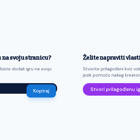
u na svoju stranicu?
Želite napraviti vlast
biste dodali igru na svoju
Stvorite prilagođeni kviz vok
jezik pomoću našeg kreatora
Stvori prilagođenu i
Kopiraj