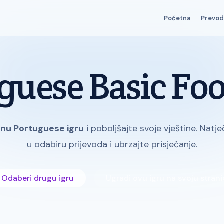
Početna
Prevodi
guese Basic Foo
nu Portuguese igru
i poboljšajte svoje vještine. Nat
u odabiru prijevoda i ubrzajte prisjećanje.
Odaberi drugu igru
Ugradi ovu igru na svoju stran