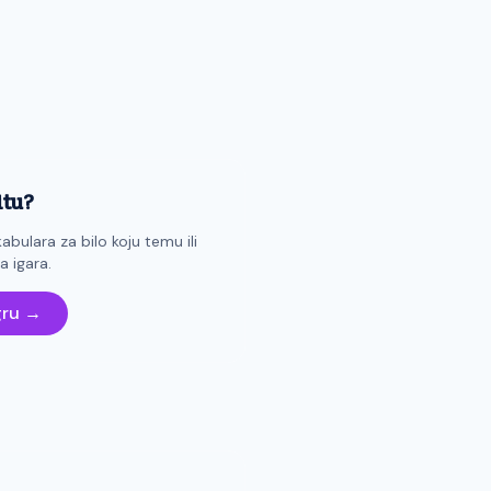
itu?
abulara za bilo koju temu ili
 igara.
gru →