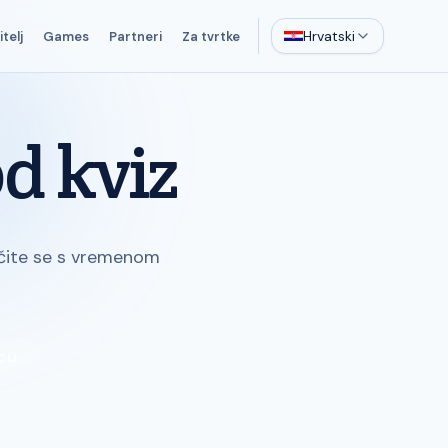
Hrvatski
telj
Games
Partneri
Za tvrtke
d kviz
ječite se s vremenom
icu