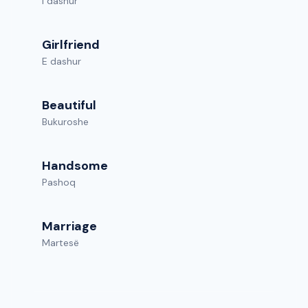
I dashur
Girlfriend
E dashur
Beautiful
Bukuroshe
Handsome
Pashoq
Marriage
Martesë