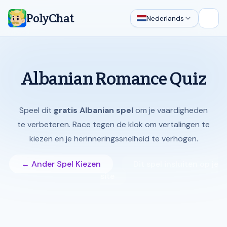
PolyChat
Nederlands
Hoof
Albanian Romance Quiz
Speel dit
gratis Albanian spel
om je vaardigheden
te verbeteren. Race tegen de klok om vertalingen te
kiezen en je herinneringssnelheid te verhogen.
← Ander Spel Kiezen
Dit spel insluiten op je
site