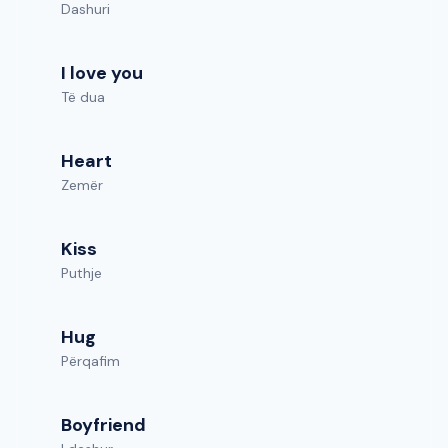
Dashuri
I love you
Të dua
Heart
Zemër
Kiss
Puthje
Hug
Përqafim
Boyfriend