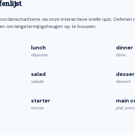
enlijst
ordenschatitems via onze interactieve snelle quiz. Oefenen 
ren om langetermijngeheugen op te bouwen.
lunch
dinner
déjeuner
dîner
salad
desser
salade
dessert
starter
main c
entrée
plat princ