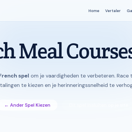
Home
Vertaler
G
h Meal Course
 French spel
om je vaardigheden te verbeteren. Race 
talingen te kiezen en je herinneringssnelheid te verho
← Ander Spel Kiezen
Dit spel insluiten op je site