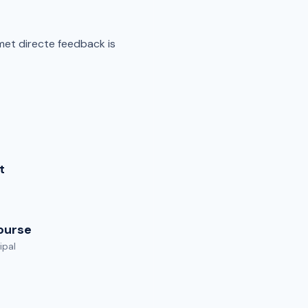
met directe feedback is
t
ourse
ipal