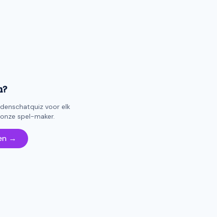
n?
enschatquiz voor elk
 onze spel-maker.
en →