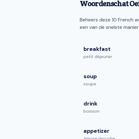
Woordenschat Oef
Beheers deze 10 French wo
een van de snelste manie
breakfast
petit déjeuner
soup
soupe
drink
boisson
appetizer
amuse-bouche