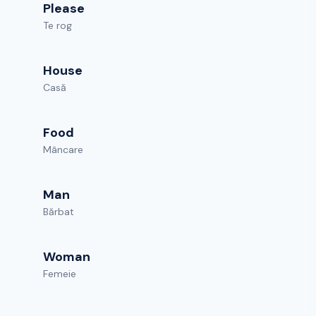
Please
Te rog
House
Casă
Food
Mâncare
Man
Bărbat
Woman
Femeie