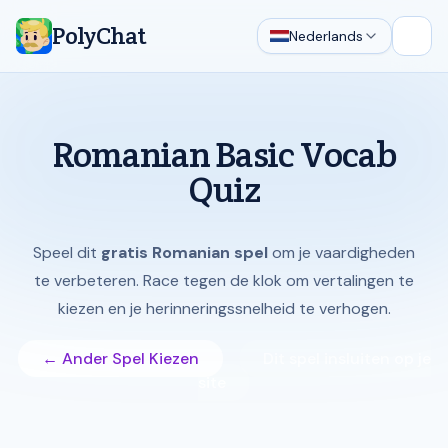
PolyChat
Nederlands
Hoof
Romanian Basic Vocab
Quiz
Speel dit
gratis Romanian spel
om je vaardigheden
te verbeteren. Race tegen de klok om vertalingen te
kiezen en je herinneringssnelheid te verhogen.
← Ander Spel Kiezen
Dit spel insluiten op je
site