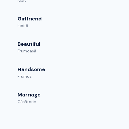
Iubit
Girlfriend
Iubită
Beautiful
Frumoasă
Handsome
Frumos
Marriage
Căsătorie