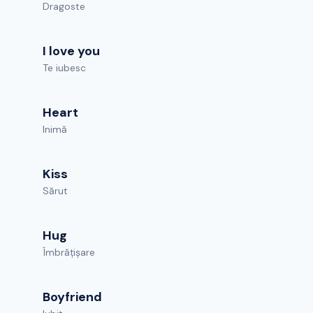
Dragoste
I love you
Te iubesc
Heart
Inimă
Kiss
Sărut
Hug
Îmbrățișare
Boyfriend