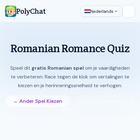
PolyChat
Nederlands
Hoof
Romanian Romance Quiz
Speel dit
gratis Romanian spel
om je vaardigheden
te verbeteren. Race tegen de klok om vertalingen te
kiezen en je herinneringssnelheid te verhogen.
← Ander Spel Kiezen
Dit spel insluiten op je
site