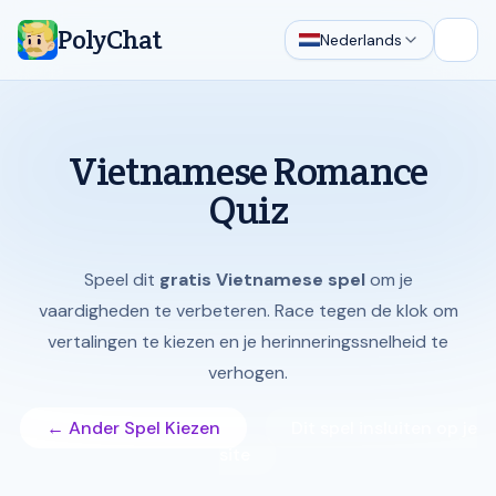
PolyChat
Nederlands
Hoof
Vietnamese Romance
Quiz
Speel dit
gratis Vietnamese spel
om je
vaardigheden te verbeteren. Race tegen de klok om
vertalingen te kiezen en je herinneringssnelheid te
verhogen.
← Ander Spel Kiezen
Dit spel insluiten op je
site