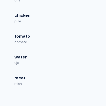
oriz
chicken
pulë
tomato
domate
water
ujë
meat
mish