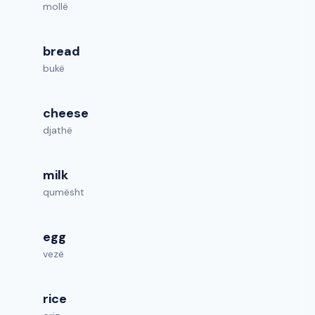
mollë
bread
bukë
cheese
djathë
milk
qumësht
egg
vezë
rice