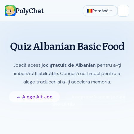
PolyChat
Română
Desch
Quiz Albanian Basic Food
Joacă acest
joc gratuit de Albanian
pentru a-ți
îmbunătăți abilitățile. Concură cu timpul pentru a
alege traduceri și a-ți accelera memoria.
← Alege Alt Joc
Integrează acest joc pe
site-ul tău