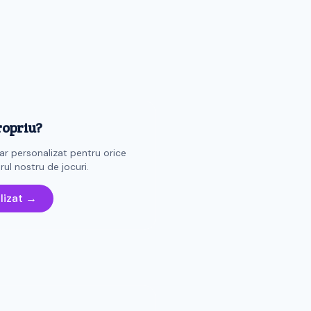
ropriu?
r personalizat pentru orice
ul nostru de jocuri.
lizat →