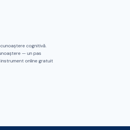
ecunoaștere cognitivă.
ecunoaștere — un pas
t instrument online gratuit