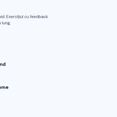
id. Exercițiul cu feedback
 lung.
end
ome