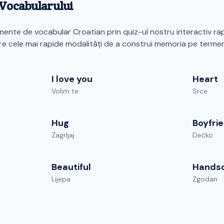
a Vocabularului
ente de vocabular Croatian prin quiz-ul nostru interactiv rap
re cele mai rapide modalități de a construi memoria pe termen
I love you
Heart
Volim te
Srce
Hug
Boyfri
Zagrljaj
Dečko
Beautiful
Hands
Lijepa
Zgodan