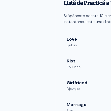
Listă de Practică 
Stăpânește aceste 10 elem
instantaneu este una dint
Love
Ljubav
Kiss
Poljubac
Girlfriend
Djevojka
Marriage
Brak