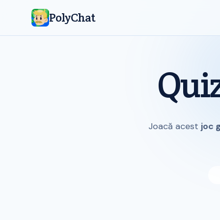
PolyChat
Qui
Joacă acest
joc 