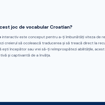
acest joc de vocabular Croatian?
e
interactiv este conceput pentru a-ți îmbunătăți viteza de r
ezi creierul să ocolească traducerea și să treacă direct la r
că ești începător sau vrei să-ți reîmprospătezi abilitățile, aces
tivă și captivantă de a învăța.