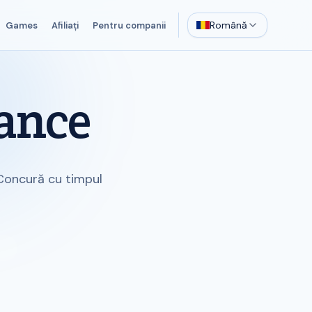
Română
Games
Afiliați
Pentru companii
ance
 Concură cu timpul
u