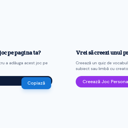
 joc pe pagina ta?
Vrei să creezi unul p
tru a adăuga acest joc pe
Creează un quiz de vocabula
subiect sau limbă cu creator
Creează Joc Persona
Copiază