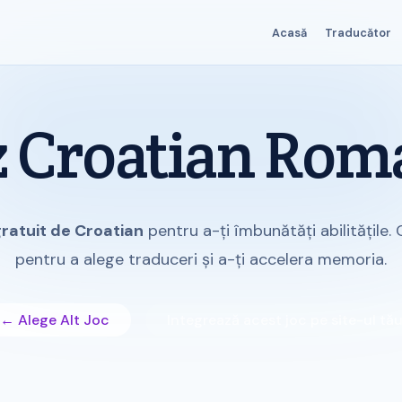
Acasă
Traducător
z Croatian Rom
gratuit de Croatian
pentru a-ți îmbunătăți abilitățile.
pentru a alege traduceri și a-ți accelera memoria.
← Alege Alt Joc
Integrează acest joc pe site-ul tă