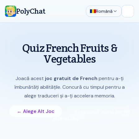
PolyChat
Română
Desch
Quiz French Fruits &
Vegetables
Joacă acest
joc gratuit de French
pentru a-ți
îmbunătăți abilitățile. Concură cu timpul pentru a
alege traduceri și a-ți accelera memoria.
← Alege Alt Joc
Integrează acest joc pe
site-ul tău