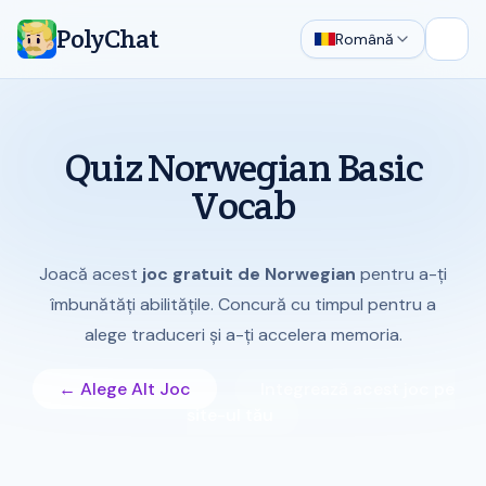
PolyChat
Română
Desch
Quiz Norwegian Basic
Vocab
Joacă acest
joc gratuit de Norwegian
pentru a-ți
îmbunătăți abilitățile. Concură cu timpul pentru a
alege traduceri și a-ți accelera memoria.
← Alege Alt Joc
Integrează acest joc pe
site-ul tău