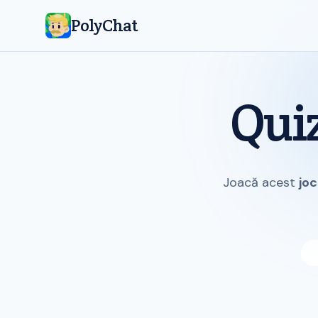
PolyChat
Quiz
Joacă acest
joc