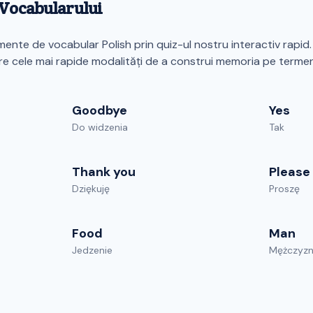
a Vocabularului
nte de vocabular Polish prin quiz-ul nostru interactiv rapid.
re cele mai rapide modalități de a construi memoria pe termen
Goodbye
Yes
Do widzenia
Tak
Thank you
Please
Dziękuję
Proszę
Food
Man
Jedzenie
Mężczyz