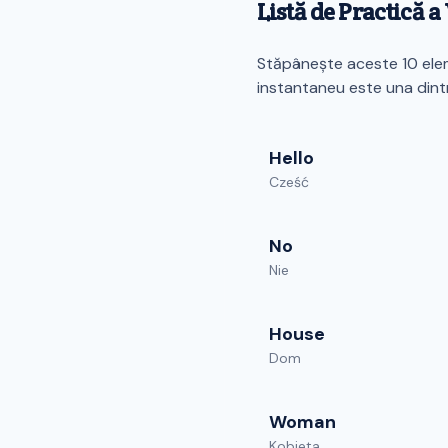
Listă de Practică 
Stăpânește aceste 10 eleme
instantaneu este una dint
Hello
Cześć
No
Nie
House
Dom
Woman
Kobieta