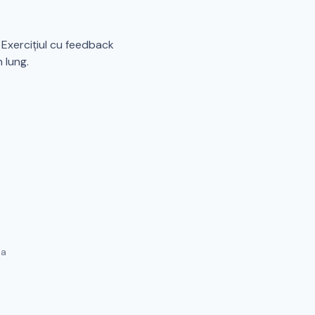
 Exercițiul cu feedback
 lung.
na