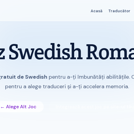
Acasă
Traducător
z Swedish Rom
gratuit de Swedish
pentru a-ți îmbunătăți abilitățile.
pentru a alege traduceri și a-ți accelera memoria.
← Alege Alt Joc
Integrează acest joc pe site-ul tă