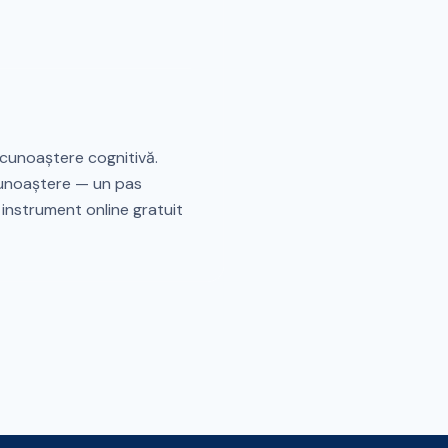
ecunoaștere cognitivă.
ecunoaștere — un pas
t instrument online gratuit