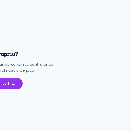
ropriu?
r personalizat pentru orice
ul nostru de jocuri.
lizat →