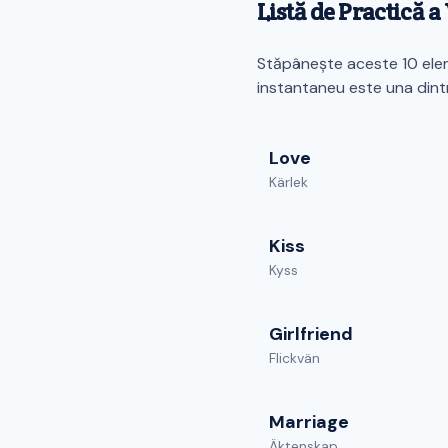
Listă de Practică 
Stăpânește aceste 10 elem
instantaneu este una dint
Love
Kärlek
Kiss
Kyss
Girlfriend
Flickvän
Marriage
Äktenskap