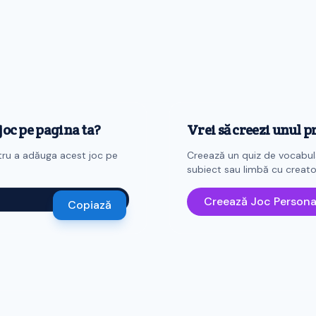
 joc pe pagina ta?
Vrei să creezi unul p
tru a adăuga acest joc pe
Creează un quiz de vocabula
subiect sau limbă cu creator
Creează Joc Persona
Copiază