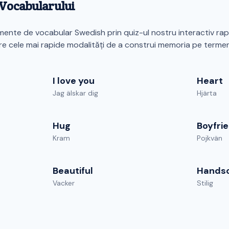
a Vocabularului
ente de vocabular Swedish prin quiz-ul nostru interactiv rapi
re cele mai rapide modalități de a construi memoria pe termen
I love you
Heart
Jag älskar dig
Hjärta
Hug
Boyfri
Kram
Pojkvän
Beautiful
Hands
Vacker
Stilig