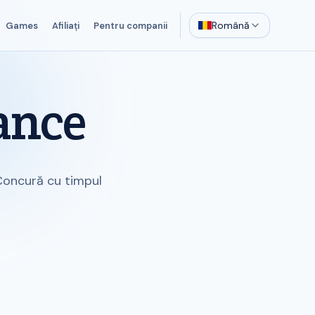
Română
Games
Afiliați
Pentru companii
ance
 Concură cu timpul
u