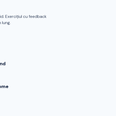
d. Exercițiul cu feedback
 lung.
end
ome