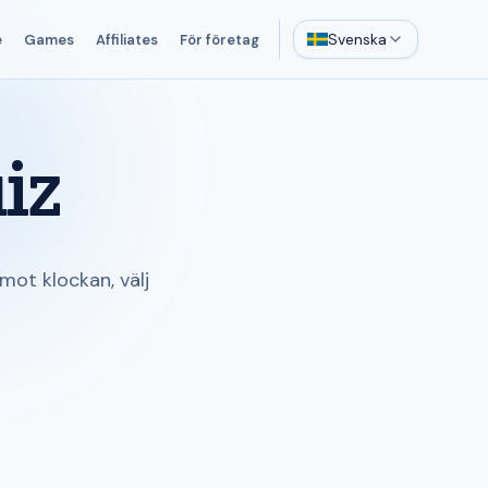
Svenska
e
Games
Affiliates
För företag
iz
mot klockan, välj