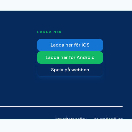
LADDA NER
Ladda ner för iOS
Ladda ner för Android
Spela på webben
Integritetspolicy
Användarvillkor