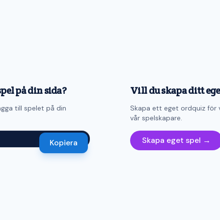
spel på din sida?
Vill du skapa ditt eg
gga till spelet på din
Skapa ett eget ordquiz för 
vår spelskapare.
Skapa eget spel →
Kopiera