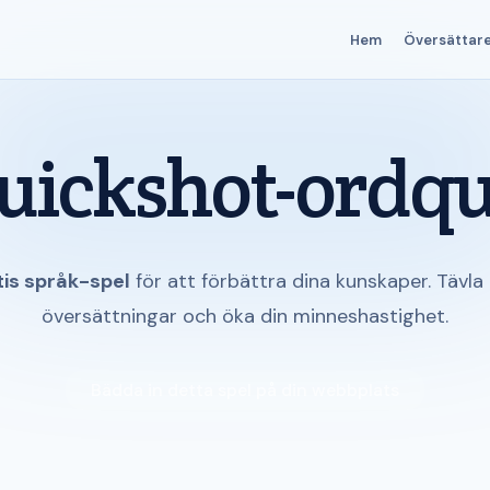
Hem
Översättar
uickshot-ordqu
tis språk-spel
för att förbättra dina kunskaper. Tävla 
översättningar och öka din minneshastighet.
Bädda in detta spel på din webbplats