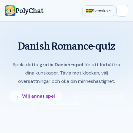
PolyChat
Svenska
Öppn
Danish Romance-quiz
Spela detta
gratis Danish-spel
för att förbättra
dina kunskaper. Tävla mot klockan, välj
översättningar och öka din minneshastighet.
← Välj annat spel
Bädda in detta spel på
din webbplats