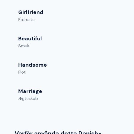
Girlfriend
Kæreste
Beautiful
Smuk
Handsome
Flot
Marriage
Ægteskab
Varför använda detta Danish-