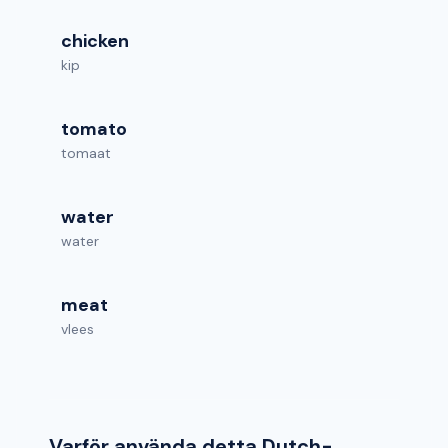
chicken
kip
tomato
tomaat
water
water
meat
vlees
Varför använda detta Dutch-