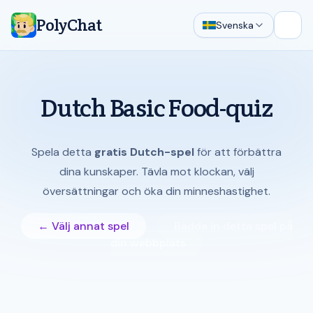
PolyChat
Svenska
Öppn
Dutch Basic Food-quiz
Spela detta
gratis Dutch-spel
för att förbättra
dina kunskaper. Tävla mot klockan, välj
översättningar och öka din minneshastighet.
← Välj annat spel
Bädda in detta spel på
din webbplats