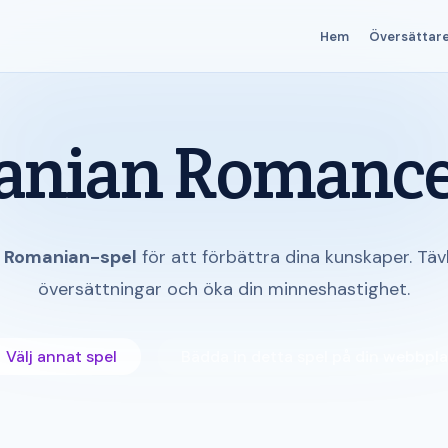
Hem
Översättar
nian Romance
s Romanian-spel
för att förbättra dina kunskaper. Tävl
översättningar och öka din minneshastighet.
 Välj annat spel
Bädda in detta spel på din webbpla