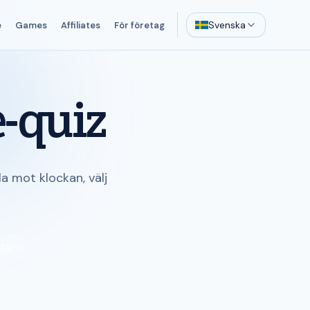
Svenska
e
Games
Affiliates
För företag
-quiz
a mot klockan, välj
ts