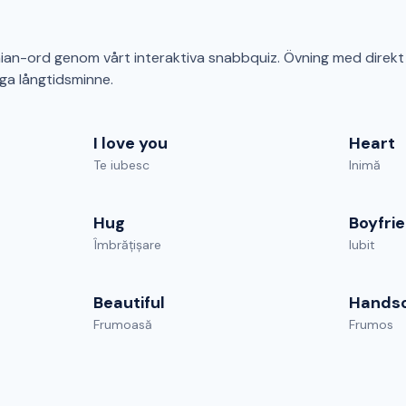
an-ord genom vårt interaktiva snabbquiz. Övning med direkt 
ga långtidsminne.
I love you
Heart
Te iubesc
Inimă
Hug
Boyfri
Îmbrățișare
Iubit
Beautiful
Hands
Frumoasă
Frumos