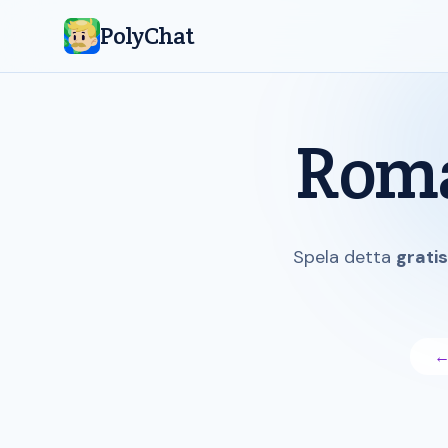
PolyChat
Roma
Spela detta
grati
←