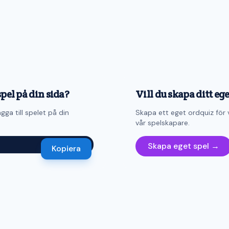
spel på din sida?
Vill du skapa ditt eg
gga till spelet på din
Skapa ett eget ordquiz för 
vår spelskapare.
Skapa eget spel →
Kopiera