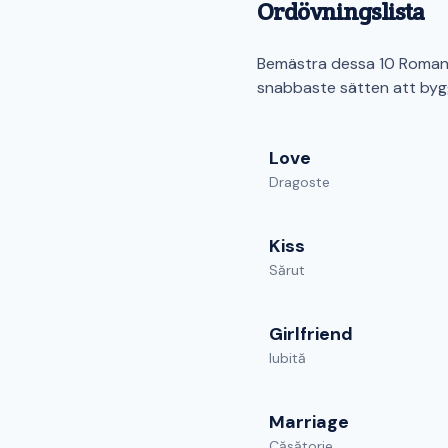
Ordövningslista
Bemästra dessa 10 Romani
snabbaste sätten att byg
Love
Dragoste
Kiss
Sărut
Girlfriend
Iubită
Marriage
Căsătorie