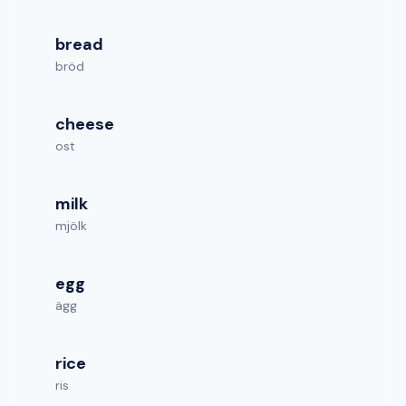
bread
bröd
cheese
ost
milk
mjölk
egg
ägg
rice
ris