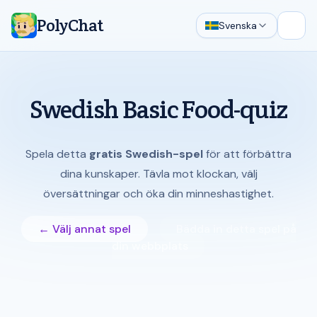
PolyChat
Svenska
Öppn
Swedish Basic Food-quiz
Spela detta
gratis Swedish-spel
för att förbättra
dina kunskaper. Tävla mot klockan, välj
översättningar och öka din minneshastighet.
← Välj annat spel
Bädda in detta spel på
din webbplats