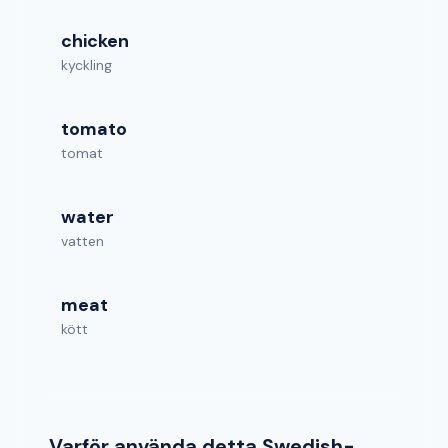
chicken
kyckling
tomato
tomat
water
vatten
meat
kött
Varför använda detta Swedish-