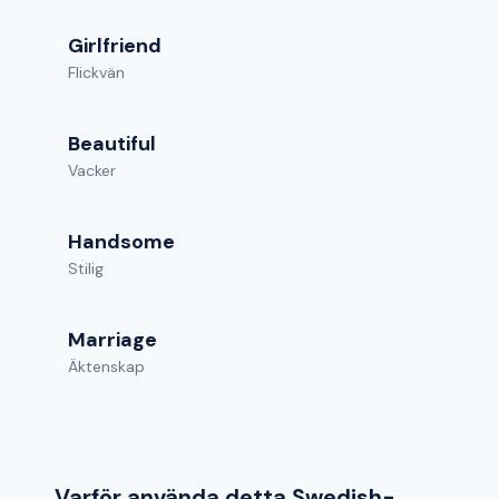
Girlfriend
Flickvän
Beautiful
Vacker
Handsome
Stilig
Marriage
Äktenskap
Varför använda detta Swedish-