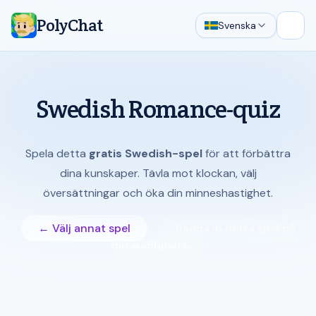
PolyChat
Svenska
Öppn
Swedish Romance-quiz
Spela detta
gratis Swedish-spel
för att förbättra
dina kunskaper. Tävla mot klockan, välj
översättningar och öka din minneshastighet.
← Välj annat spel
Bädda in detta spel på
din webbplats