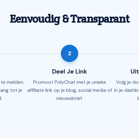
Eenvoudig & Transparant
2
Deel Je Link
Ui
 te melden.
Promoot PolyChat met je unieke
Volg je d
gang tot je
affiliate link op je blog, social media of
in je dash
.
nieuwsbrief.