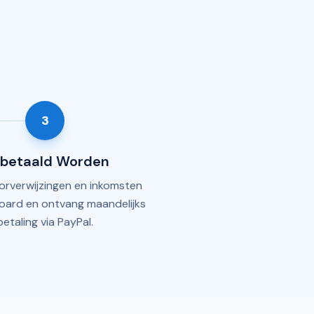
3
tbetaald Worden
oorverwijzingen en inkomsten
board en ontvang maandelijks
betaling via PayPal.