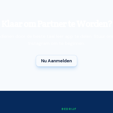
Klaar om Partner te Worden?
rdienen door de beste taal leer app te delen. Stuur o
Instagram om te beginnen.
Nu Aanmelden
BEDRIJF