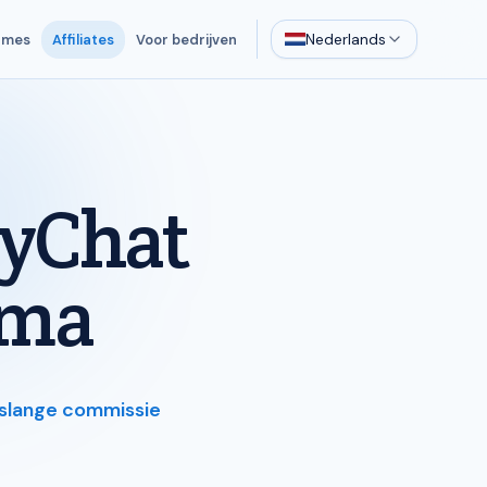
Nederlands
ames
Affiliates
Voor bedrijven
lyChat
mma
slange commissie