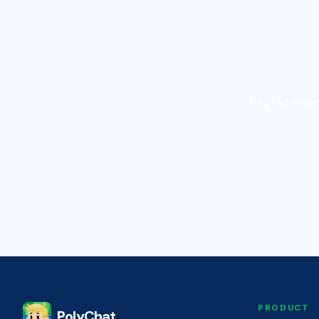
Begin te ve
PRODUCT
PolyChat