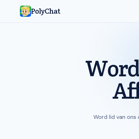
PolyChat
Word 
Af
Word lid van ons 