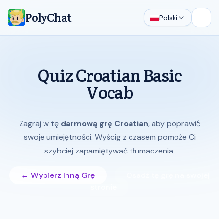
PolyChat
Polski
Otwó
Quiz Croatian Basic
Vocab
Zagraj w tę
darmową grę Croatian
, aby poprawić
swoje umiejętności. Wyścig z czasem pomoże Ci
szybciej zapamiętywać tłumaczenia.
← Wybierz Inną Grę
Osadź tę grę na swojej
stronie