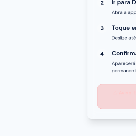
Ir para 
2
Abra a app
Toque e
3
Deslize até
Confirm
4
Aparecerá 
permanent
⚠️
Aviso:
E