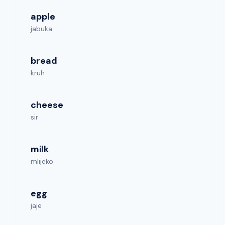
apple
jabuka
bread
kruh
cheese
sir
milk
mlijeko
egg
jaje