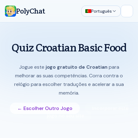
PolyChat
Português
Abrir
Quiz Croatian Basic Food
Jogue este
jogo gratuito de Croatian
para
melhorar as suas competências. Corra contra o
relógio para escolher traduções e acelerar a sua
memória.
← Escolher Outro Jogo
Incorporar este
jogo no seu site