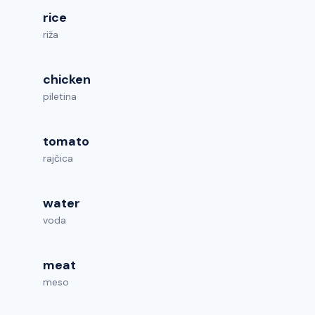
rice
riža
chicken
piletina
tomato
rajčica
water
voda
meat
meso