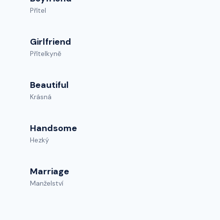
Přítel
Girlfriend
Přítelkyně
Beautiful
Krásná
Handsome
Hezký
Marriage
Manželství