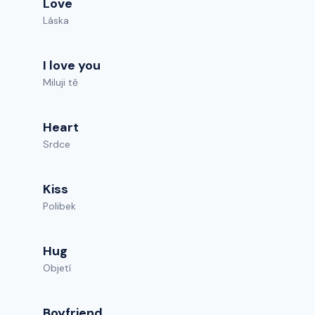
Love
Láska
I love you
Miluji tě
Heart
Srdce
Kiss
Polibek
Hug
Objetí
Boyfriend