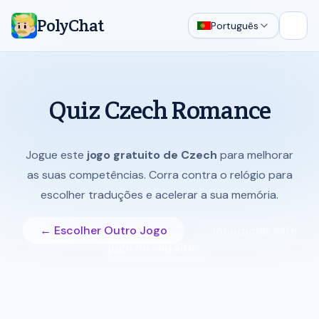
PolyChat
Português
Abrir
Quiz Czech Romance
Jogue este
jogo gratuito de Czech
para melhorar
as suas competências. Corra contra o relógio para
escolher traduções e acelerar a sua memória.
← Escolher Outro Jogo
Incorporar este
jogo no seu site