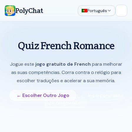
PolyChat
Português
Abrir
Quiz French Romance
Jogue este
jogo gratuito de French
para melhorar
as suas competências. Corra contra o relógio para
escolher traduções e acelerar a sua memória.
← Escolher Outro Jogo
Incorporar este
jogo no seu site