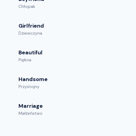
Chłopak
Girlfriend
Dziewczyna
Beautiful
Piękna
Handsome
Przystojny
Marriage
Małżeństwo