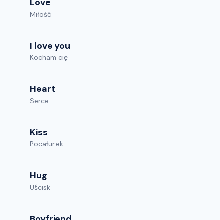
Love
Miłość
I love you
Kocham cię
Heart
Serce
Kiss
Pocałunek
Hug
Uścisk
Boyfriend