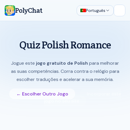
PolyChat
Português
Abrir
Quiz Polish Romance
Jogue este
jogo gratuito de Polish
para melhorar
as suas competências. Corra contra o relógio para
escolher traduções e acelerar a sua memória.
← Escolher Outro Jogo
Incorporar este
jogo no seu site