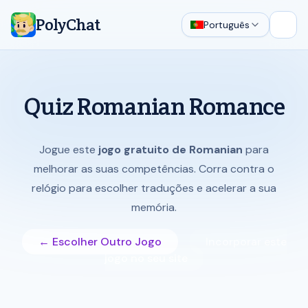
PolyChat
Português
Abrir
Quiz Romanian Romance
Jogue este
jogo gratuito de Romanian
para
melhorar as suas competências. Corra contra o
relógio para escolher traduções e acelerar a sua
memória.
← Escolher Outro Jogo
Incorporar este
jogo no seu site