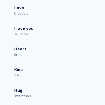
Love
Dragoste
I love you
Te iubesc
Heart
Inimă
Kiss
Sărut
Hug
Îmbrățișare