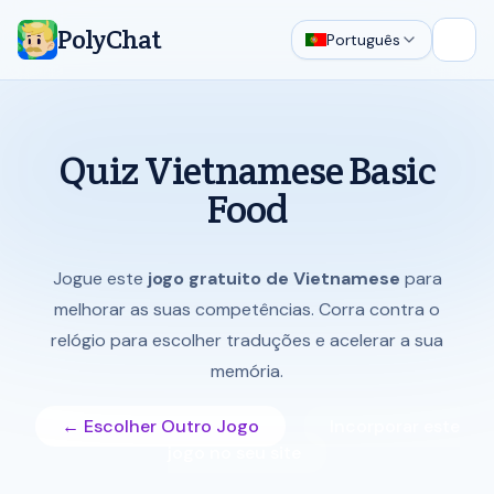
PolyChat
Português
Abrir
Quiz Vietnamese Basic
Food
Jogue este
jogo gratuito de Vietnamese
para
melhorar as suas competências. Corra contra o
relógio para escolher traduções e acelerar a sua
memória.
← Escolher Outro Jogo
Incorporar este
jogo no seu site