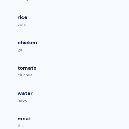
rice
cơm
chicken
gà
tomato
cà chua
water
nước
meat
thịt