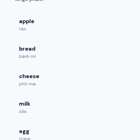
apple
táo
bread
bánh mì
cheese
phô mai
milk
sữa
egg
trứng