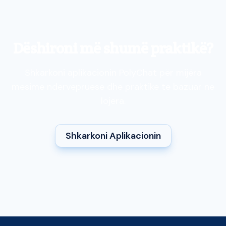
Dëshironi më shumë praktikë?
Shkarkoni aplikacionin PolyChat për mijëra
mësime ndërvepruese dhe praktikë të bazuar në
lojëra.
Shkarkoni Aplikacionin