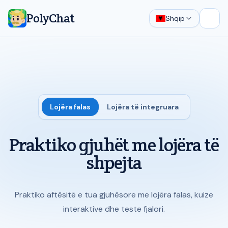
PolyChat
Shqip
Hap 
Lojëra falas
Lojëra të integruara
Praktiko gjuhët me lojëra të
shpejta
Praktiko aftësitë e tua gjuhësore me lojëra falas, kuize
interaktive dhe teste fjalori.