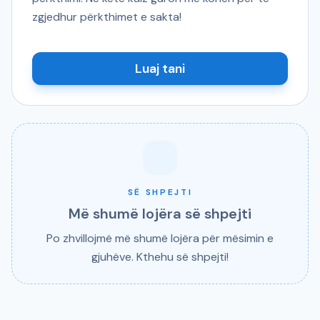
zgjedhur përkthimet e sakta!
Luaj tani
SË SHPEJTI
Më shumë lojëra së shpejti
Po zhvillojmë më shumë lojëra për mësimin e
gjuhëve. Kthehu së shpejti!