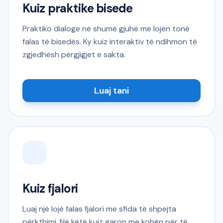
Kuiz praktike bisede
Praktiko dialoge në shumë gjuhë me lojën tonë
falas të bisedës. Ky kuiz interaktiv të ndihmon të
zgjedhësh përgjigjet e sakta.
Luaj tani
Kuiz fjalori
Luaj një lojë falas fjalori me sfida të shpejta
përkthimi. Në këtë kuiz garon me kohën për të