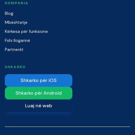
KOMPANIA
Blog
Mbështetje
Kërkesa për funksione
Fshi llogarinë
Partnerët
SHKARKO
Shkarko për iOS
Shkarko për Android
Luaj në web