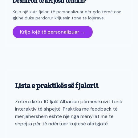
Dëshiron të krijosh tëndin?
Krijo një kuiz fjalori të personalizuar për çdo temë ose
gjuhë duke përdorur krijuesin tonë të lojërave.
Krijo lojë të personalizuar →
Lista e praktikës së fjalorit
Zotëro këto 10 fjalë Albanian përmes kuizit tonë
interaktiv të shpejtë. Praktika me feedback të
menjëhershëm është një nga mënyrat më të
shpejta për të ndërtuar kujtesë afatgjatë.