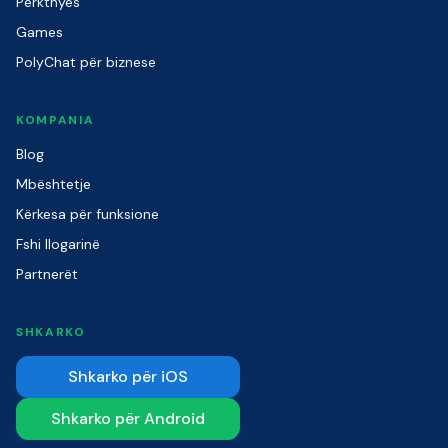
Përkthyes
Games
PolyChat për biznese
KOMPANIA
Blog
Mbështetje
Kërkesa për funksione
Fshi llogarinë
Partnerët
SHKARKO
Shkarko për iOS
Shkarko për Android