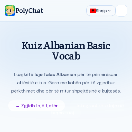
PolyChat
Shqip
Hap 
Kuiz Albanian Basic
Vocab
Luaj këtë
lojë falas Albanian
për të përmirësuar
aftësitë e tua. Garo me kohën për të zgjedhur
përkthimet dhe për të rritur shpejtësinë e kujtesës.
← Zgjidh lojë tjetër
Integroni këtë lojë në
faqen tuaj