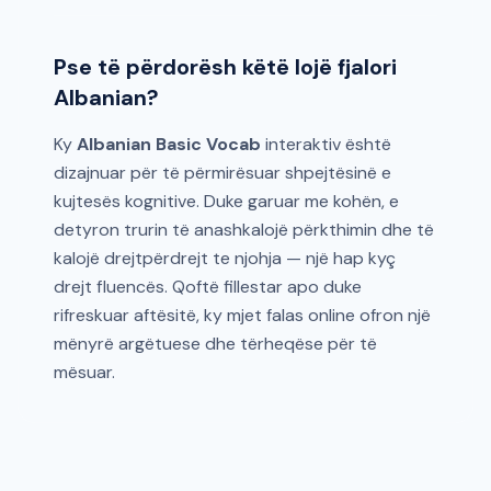
Pse të përdorësh këtë lojë fjalori
Albanian?
Ky
Albanian Basic Vocab
interaktiv është
dizajnuar për të përmirësuar shpejtësinë e
kujtesës kognitive. Duke garuar me kohën, e
detyron trurin të anashkalojë përkthimin dhe të
kalojë drejtpërdrejt te njohja — një hap kyç
drejt fluencës. Qoftë fillestar apo duke
rifreskuar aftësitë, ky mjet falas online ofron një
mënyrë argëtuese dhe tërheqëse për të
mësuar.