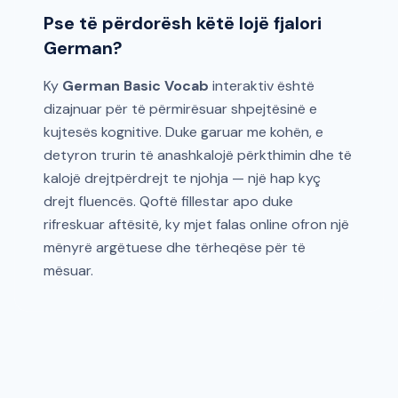
Pse të përdorësh këtë lojë fjalori
German?
Ky
German Basic Vocab
interaktiv është
dizajnuar për të përmirësuar shpejtësinë e
kujtesës kognitive. Duke garuar me kohën, e
detyron trurin të anashkalojë përkthimin dhe të
kalojë drejtpërdrejt te njohja — një hap kyç
drejt fluencës. Qoftë fillestar apo duke
rifreskuar aftësitë, ky mjet falas online ofron një
mënyrë argëtuese dhe tërheqëse për të
mësuar.