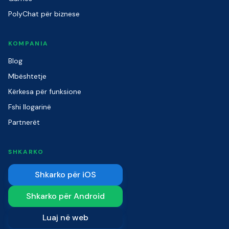
PolyChat për biznese
KOMPANIA
Blog
Mbështetje
Kërkesa për funksione
Fshi llogarinë
Partnerët
SHKARKO
Shkarko për iOS
Shkarko për Android
Luaj në web