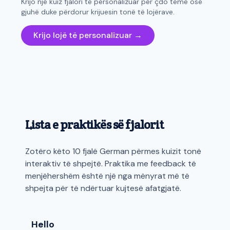
Krijo një kuiz fjalori të personalizuar për çdo temë ose
gjuhë duke përdorur krijuesin tonë të lojërave.
Krijo lojë të personalizuar →
Lista e praktikës së fjalorit
Zotëro këto 10 fjalë German përmes kuizit tonë
interaktiv të shpejtë. Praktika me feedback të
menjëhershëm është një nga mënyrat më të
shpejta për të ndërtuar kujtesë afatgjatë.
Hello