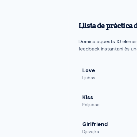
Llista de pràctica 
Domina aquests 10 element
feedback instantani és un
Love
Ljubav
Kiss
Poljubac
Girlfriend
Djevojka