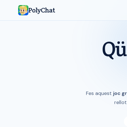
PolyChat
Qü
Fes aquest
joc g
rello