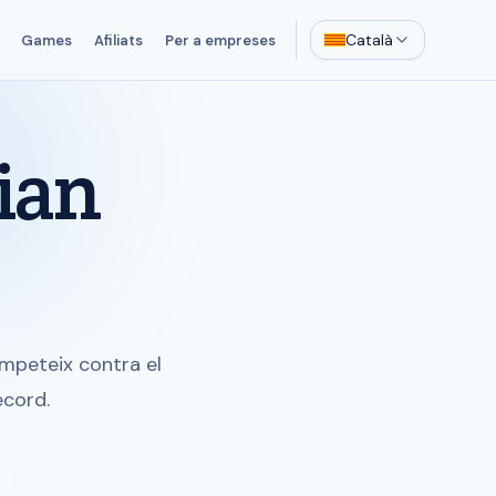
Català
Games
Afiliats
Per a empreses
ian
ompeteix contra el
ecord.