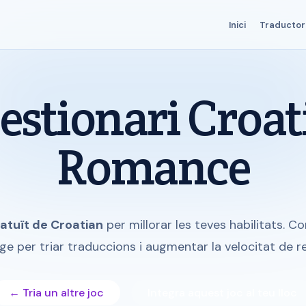
Inici
Traductor
estionari Croat
Romance
ratuït de Croatian
per millorar les teves habilitats. C
tge per triar traduccions i augmentar la velocitat de r
← Tria un altre joc
Integra aquest joc al teu lloc