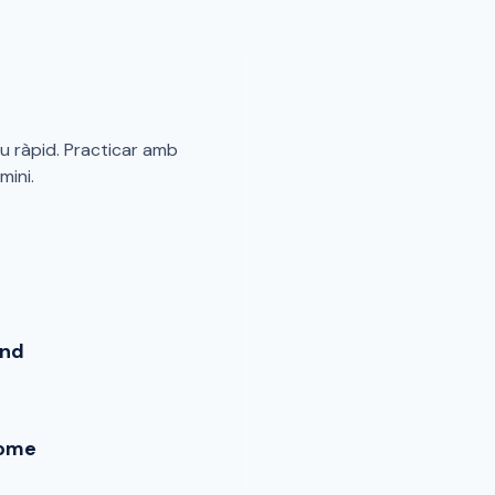
u ràpid. Practicar amb
mini.
end
ome