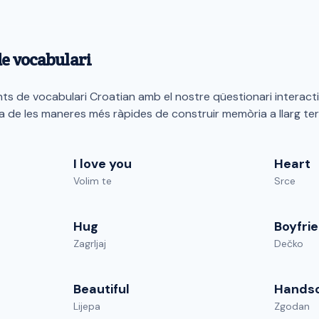
de vocabulari
s de vocabulari Croatian amb el nostre qüestionari interacti
a de les maneres més ràpides de construir memòria a llarg ter
I love you
Heart
Volim te
Srce
Hug
Boyfri
Zagrljaj
Dečko
Beautiful
Hands
Lijepa
Zgodan