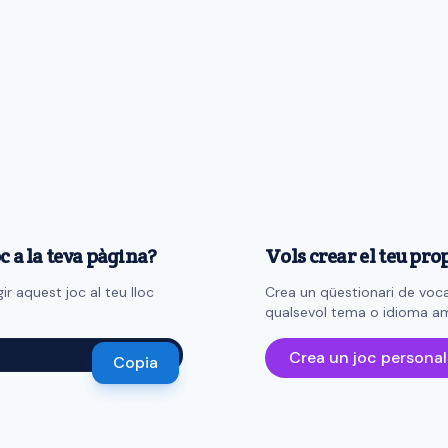
c a la teva pàgina?
Vols crear el teu pro
r aquest joc al teu lloc
Crea un qüestionari de voca
qualsevol tema o idioma am
Crea un joc personal
Copia