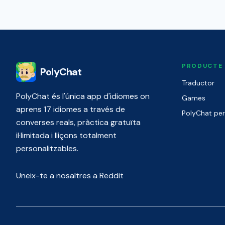
PRODUCTE
PolyChat
Traductor
PolyChat és l'única app d'idiomes on
Games
aprens 17 idiomes a través de
PolyChat pe
converses reals, pràctica gratuïta
il·limitada i lliçons totalment
personalitzables.
Uneix-te a nosaltres a Reddit