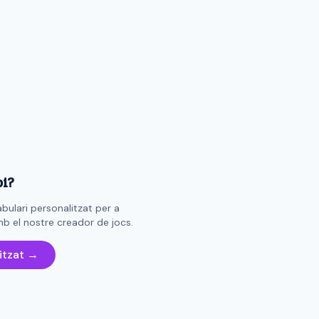
pi?
bulari personalitzat per a
b el nostre creador de jocs.
itzat →