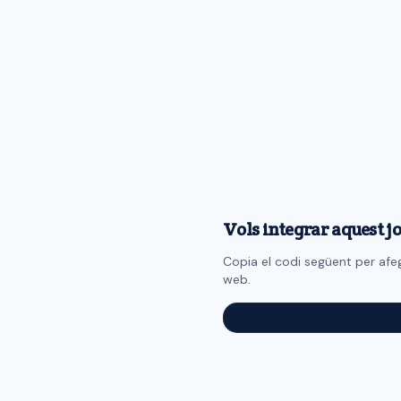
Vols integrar aquest jo
Copia el codi següent per afegi
web.