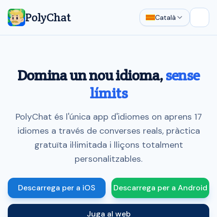
PolyChat
Català
Obre 
Domina un nou idioma,
sense
límits
PolyChat és l'única app d'idiomes on aprens 17
idiomes a través de converses reals, pràctica
gratuïta il·limitada i lliçons totalment
personalitzables.
Descarrega per a iOS
Descarrega per a Android
Juga al web