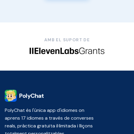
AMB EL SUPORT DE
PolyChat
PolyChat és l'única app d'idiomes on
aprens 17 idiomes a través de converses
reals, pràctica gratuïta il·limitada i lliçons
totalment personalitzables.