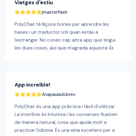
Viatges d'estiu
jmasterflash
PolyChat té lliçons bones per aprendre les
bases i un traductor útil quan estàs a
l'estranger. No conec cap altra app que tingui
les dues coses, així que m'agrada aquesta 👍
App increïble!
Anapauladobrev
PolyChat és una app pràctica i fàcil d'utilitzar.
La interfície és intuïtiva i les converses flueixen
de manera natural, cosa que ajuda molt a
practicar l'idioma. És una eina excel·lent per a