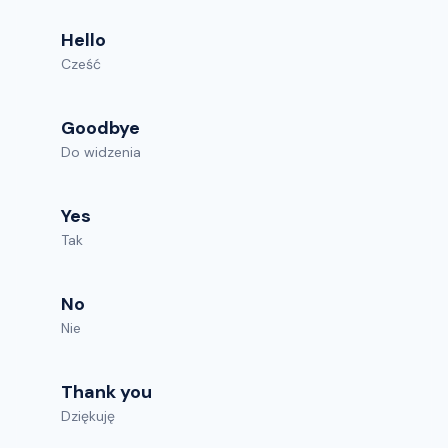
Hello
Cześć
Goodbye
Do widzenia
Yes
Tak
No
Nie
Thank you
Dziękuję