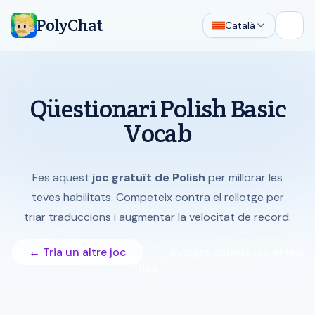
PolyChat
Català
Obre 
Qüestionari Polish Basic
Vocab
Fes aquest
joc gratuït de Polish
per millorar les
teves habilitats. Competeix contra el rellotge per
triar traduccions i augmentar la velocitat de record.
← Tria un altre joc
Integra aquest joc al teu
lloc