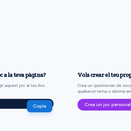
c a la teva pàgina?
Vols crear el teu pro
r aquest joc al teu lloc
Crea un qüestionari de voca
qualsevol tema o idioma am
Crea un joc personal
Copia