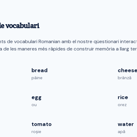
de vocabulari
s de vocabulari Romanian amb el nostre qüestionari interact
a de les maneres més ràpides de construir memòria a llarg ter
bread
chees
pâine
brânză
egg
rice
ou
orez
tomato
water
roșie
apă