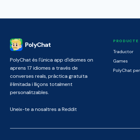
PRODUCTE
PolyChat
Traductor
PolyChat és l'única app d'idiomes on
Games
aprens 17 idiomes a través de
PolyChat pe
converses reals, pràctica gratuïta
il·limitada i lliçons totalment
personalitzables.
Uneix-te a nosaltres a Reddit