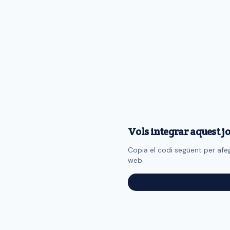
Vols integrar aquest jo
Copia el codi següent per afegi
web.