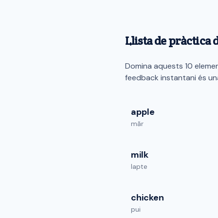
Llista de pràctica 
Domina aquests 10 element
feedback instantani és un
apple
măr
milk
lapte
chicken
pui