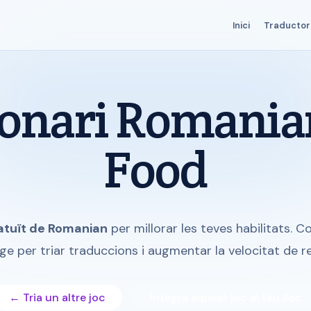
Inici
Traductor
onari Romania
Food
ratuït de Romanian
per millorar les teves habilitats. 
tge per triar traduccions i augmentar la velocitat de r
← Tria un altre joc
Integra aquest joc al teu lloc