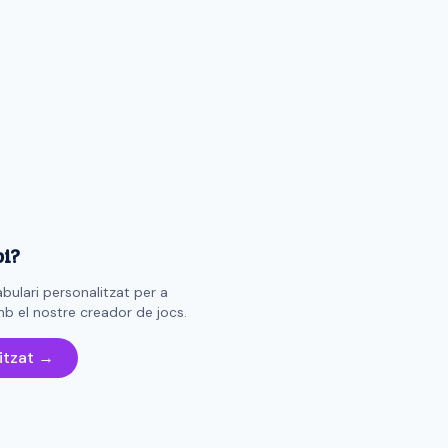
pi?
bulari personalitzat per a
b el nostre creador de jocs.
itzat →