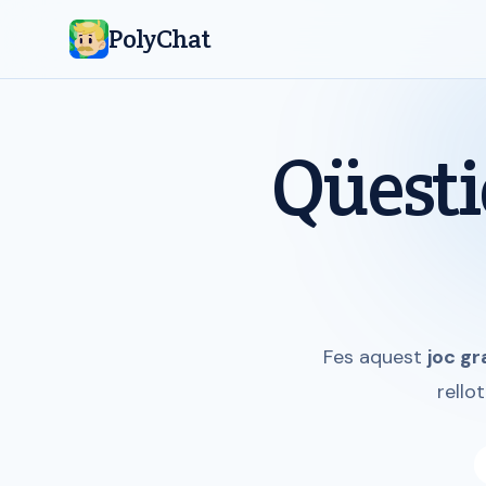
PolyChat
Qüesti
Fes aquest
joc g
rello