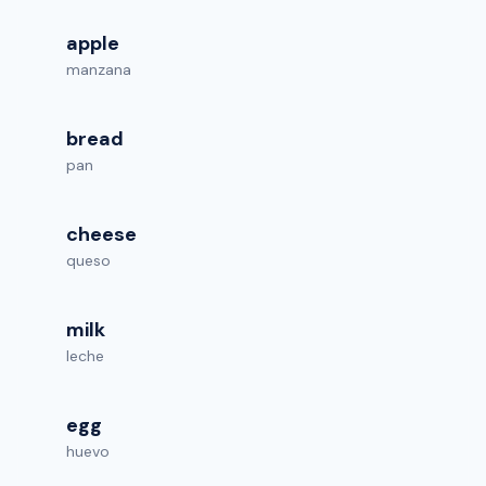
apple
manzana
bread
pan
cheese
queso
milk
leche
egg
huevo