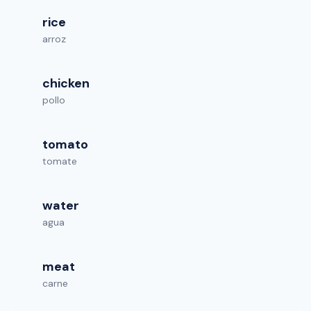
rice
arroz
chicken
pollo
tomato
tomate
water
agua
meat
carne