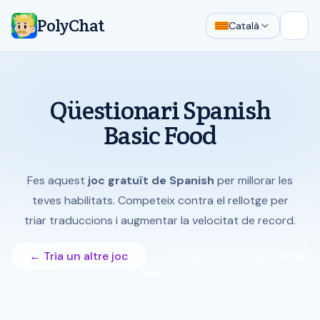
PolyChat
Català
Obre 
Qüestionari Spanish
Basic Food
Fes aquest
joc gratuït de Spanish
per millorar les
teves habilitats. Competeix contra el rellotge per
triar traduccions i augmentar la velocitat de record.
← Tria un altre joc
Integra aquest joc al teu
lloc