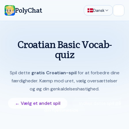
PolyChat
Dansk
Åbn 
Croatian Basic Vocab-
quiz
Spil dette
gratis Croatian-spil
for at forbedre dine
færdigheder. Kæmp mod uret, vælg oversættelser
og øg din genkaldelseshastighed.
← Vælg et andet spil
Indlejr dette spil på
din hjemmeside