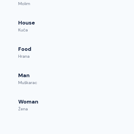
Molim
House
Kuća
Food
Hrana
Man
Muškarac
Woman
Žena