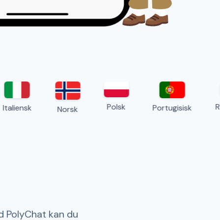
Polsk
Rum
aliensk
Portugisisk
Norsk
d PolyChat kan du