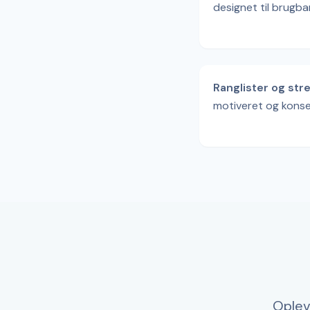
designet til brugba
Ranglister og str
motiveret og kons
Oplev 