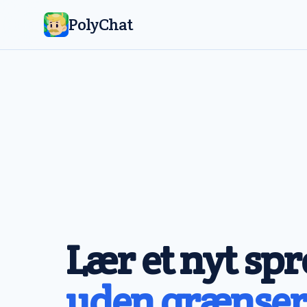
PolyChat
Lær et nyt spr
uden grænser