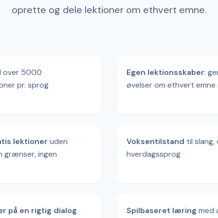
oprette og dele lektioner om ethvert emne.
 over 5000
Egen lektionsskaber
: g
oner pr. sprog
øvelser om ethvert emn
is lektioner
uden
Voksentilstand
til slang,
n grænser, ingen
hverdagssprog
r på en rigtig dialog
Spilbaseret læring
med 