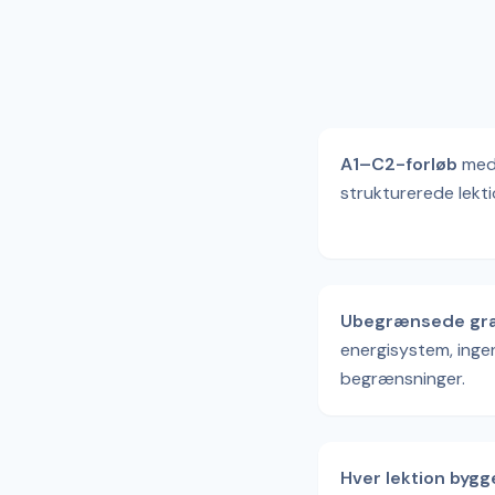
A1–C2-forløb
med
strukturerede lekti
Ubegrænsede grat
energisystem, inge
begrænsninger.
Hver lektion bygge