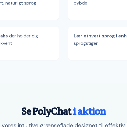
rt, naturligt sprog
dybde
eaks
der holder dig
Lær ethvert sprog i enh
ekvent
sprogstiger
Se PolyChat
i aktion
vores intuitive grænseflade designet til effektiv