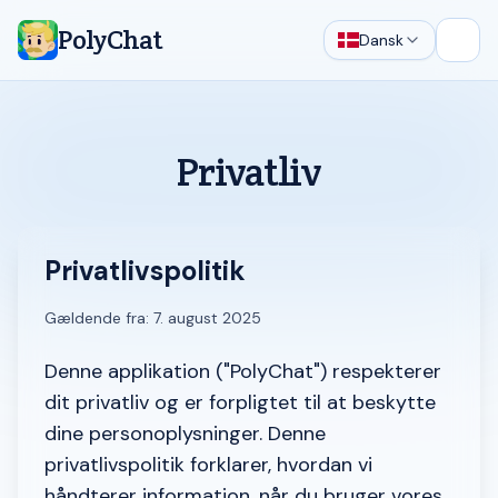
PolyChat
Dansk
Åbn 
Privatliv
Privatlivspolitik
Gældende fra: 7. august 2025
Denne applikation ("PolyChat") respekterer
dit privatliv og er forpligtet til at beskytte
dine personoplysninger. Denne
privatlivspolitik forklarer, hvordan vi
håndterer information, når du bruger vores