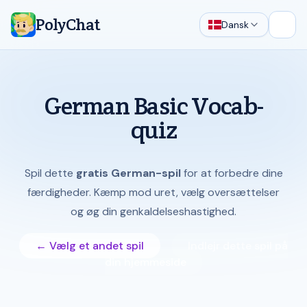
PolyChat
Dansk
Åbn 
German Basic Vocab-
quiz
Spil dette
gratis German-spil
for at forbedre dine
færdigheder. Kæmp mod uret, vælg oversættelser
og øg din genkaldelseshastighed.
← Vælg et andet spil
Indlejr dette spil på
din hjemmeside