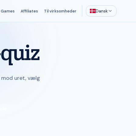
Dansk
Games
Affiliates
Til virksomheder
-quiz
 mod uret, vælg
ide