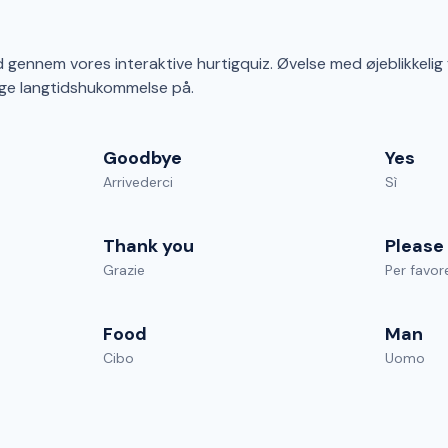
d gennem vores interaktive hurtigquiz. Øvelse med øjeblikkelig
ge langtidshukommelse på.
Goodbye
Yes
Arrivederci
Sì
Thank you
Please
Grazie
Per favor
Food
Man
Cibo
Uomo