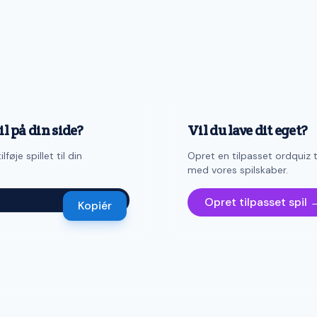
il på din side?
Vil du lave dit eget?
føje spillet til din
Opret en tilpasset ordquiz t
med vores spilskaber.
Opret tilpasset spil 
Kopiér