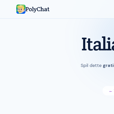
PolyChat
Ital
Spil dette
grati
← 