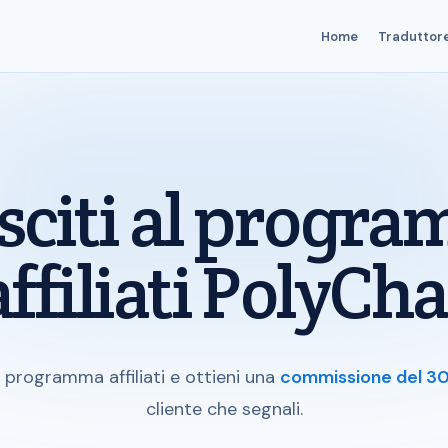
Home
Traduttor
sciti al progr
affiliati PolyCha
o programma affiliati e ottieni una
commissione del 30
cliente che segnali.