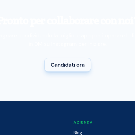
Pronto per collaborare con noi
dagnare condividendo la migliore app per imparare le lin
in DM su Instagram per iniziare.
Candidati ora
O
AZIENDA
Blog