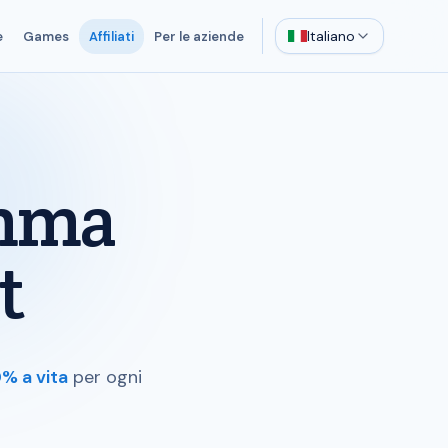
Italiano
e
Games
Affiliati
Per le aziende
amma
t
% a vita
per ogni