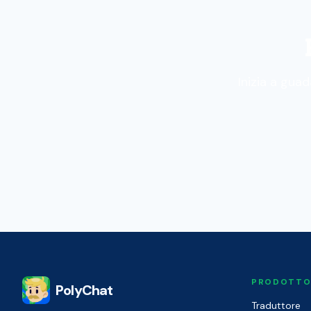
Inizia a gua
PRODOTT
PolyChat
Traduttore