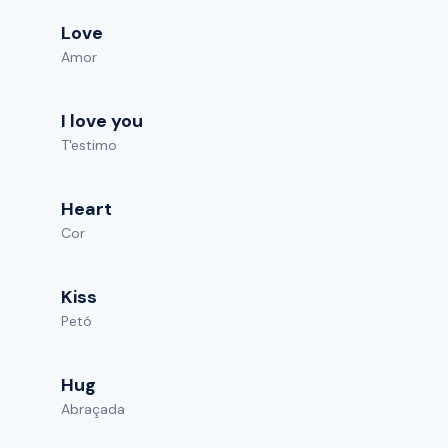
Love
Amor
I love you
T'estimo
Heart
Cor
Kiss
Petó
Hug
Abraçada